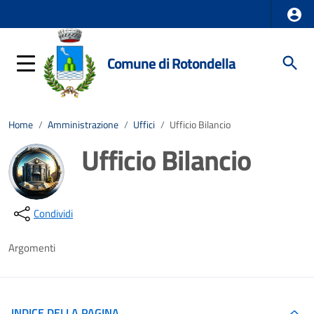
Comune di Rotondella
Home
/
Amministrazione
/
Uffici
/
Ufficio Bilancio
Ufficio Bilancio
Dettagli della notizia
Condividi
Argomenti
INDICE DELLA PAGINA