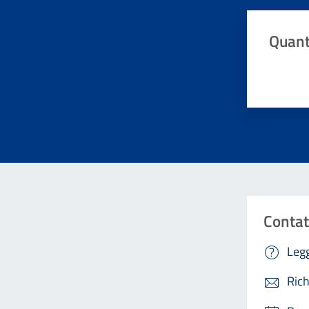
Quant
Valuta da 
Contat
Legg
Rich