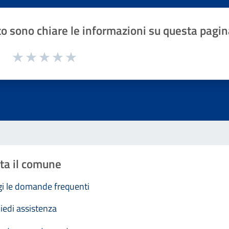
o sono chiare le informazioni su questa pagin
1 a 5 stelle la pagina
Valuta 1 stelle su 5
Valuta 2 stelle su 5
Valuta 3 stelle su 5
Valuta 4 stelle su 5
Valuta 5 stelle su 5
ta il comune
i le domande frequenti
iedi assistenza