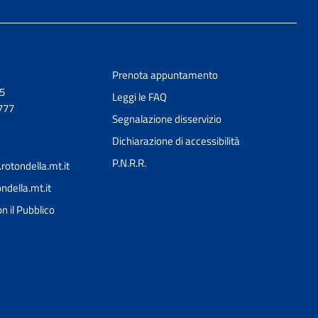
Prenota appuntamento
,5
Leggi le FAQ
777
Segnalazione disservizio
Dichiarazione di accessibilità
P.N.R.R.
otondella.mt.it
della.mt.it
Ciao 👋
n il Pubblico
Come posso esserti utile?
smart_toy