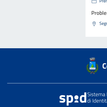
Pre
Proble
Segn
C