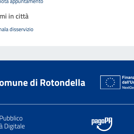
nota appuntamento
mi in città
ala disservizio
omune di Rotondella