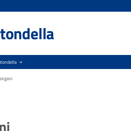
tondella
otondella
 organi
ni