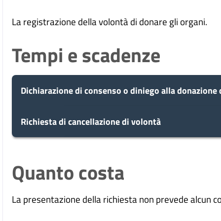
La registrazione della volontà di donare gli organi.
Tempi e scadenze
Dichiarazione di consenso o diniego alla donazione d
5
Richiesta di cancellazione di volontà
Presa in carico
Dopo aver presentato la tua richiesta, il c
giorni
5
tua domanda in 5 giorni.
Presa in carico
Quanto costa
Dopo aver presentato la tua richiesta, il c
giorni
tua domanda in 5 giorni.
10
Eventuale richiesta di integra
La presentazione della richiesta non prevede alcun c
Durante l'istruttoria, potrebbero essere ne
giorni