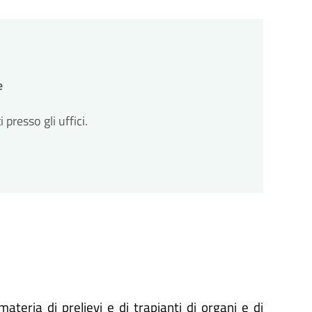
ll'avvio del procedimento.
zioni
cessarie integrazioni. Il comune ti invierà una
ll'avvio del procedimento.
to
e
so entro un massimo di 30 giorni dalla
to
resso gli uffici.
so entro un massimo di 30 giorni dalla
ateria di prelievi e di trapianti di organi e di