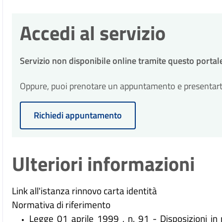
10
richiesta di integrazioni entro 10 giorni da
Eventuale richiesta di integra
Durante l'istruttoria, potrebbero essere ne
giorni
Accedi al servizio
richiesta di integrazioni entro 10 giorni da
30
Conclusione del procedimen
Servizio non disponibile online tramite questo portal
Il procedimento amministrativo sarà conclu
giorni
30
presentazione dell'istanza.
Conclusione del procedimen
Oppure, puoi prenotare un appuntamento e presentarti p
Il procedimento amministrativo sarà conclu
giorni
presentazione dell'istanza.
Richiedi appuntamento
Ulteriori informazioni
Link all'istanza rinnovo carta identità
Normativa di riferimento
Legge 01 aprile 1999 , n. 91 - Disposizioni in m