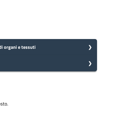
i organi e tessuti
omune avvia il procedimento e prenderà in carico la
omune avvia il procedimento e prenderà in carico la
zioni
osto.
cessarie integrazioni. Il comune ti invierà una