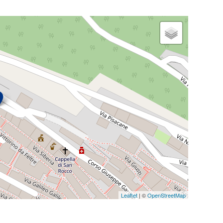
Leaflet
| ©
OpenStreetMap