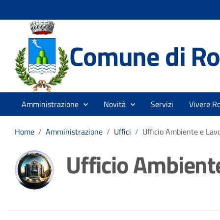
Comune di Ro
Amministrazione
Novità
Servizi
Vivere R
Home
/
Amministrazione
/
Uffici
/
Ufficio Ambiente e Lavo
Ufficio Ambiente
Dettagli della noti