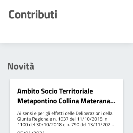
Contributi
Dettagli della notizia
Novità
Ambito Socio Territoriale
Metapontino Collina Materana -
Fondo non autosufficienza
Ai sensi e per gli effetti delle Deliberazioni della
Disabilità gravissima -
Giunta Regionale n. 1037 del 11/10/2018, n.
1100 del 30/10/2018 e n. 790 del 13/11/2020 i
Comunicazione Riapertura
cittadini possono far richiesta di Concessione di