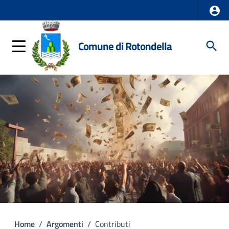
Comune di Rotondella
Home
/
Argomenti
/
Contributi