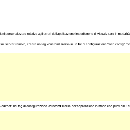
oni personalizzate relative agli errori dell'applicazione impediscono di visualizzare in modalità 
co sul server remoto, creare un tag <customErrors> in un file di configurazione "web.config" me
tRedirect" del tag di configurazione <customErrors> dell'applicazione in modo che punti all'UR