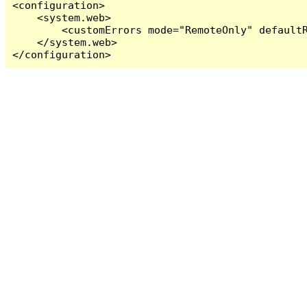
<configuration>

    <system.web>

        <customErrors mode="RemoteOnly" defaultR
    </system.web>

</configuration>