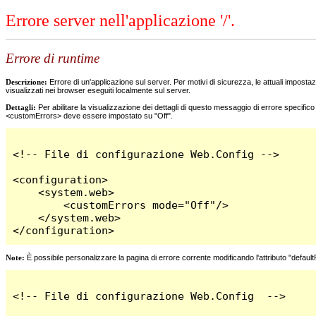
Errore server nell'applicazione '/'.
Errore di runtime
Descrizione:
Errore di un'applicazione sul server. Per motivi di sicurezza, le attuali impostazi
visualizzati nei browser eseguiti localmente sul server.
Dettagli:
Per abilitare la visualizzazione dei dettagli di questo messaggio di errore specifi
<customErrors> deve essere impostato su "Off".
<!-- File di configurazione Web.Config -->

<configuration>

    <system.web>

        <customErrors mode="Off"/>

    </system.web>

</configuration>
Note:
È possibile personalizzare la pagina di errore corrente modificando l'attributo "defaul
<!-- File di configurazione Web.Config  -->
