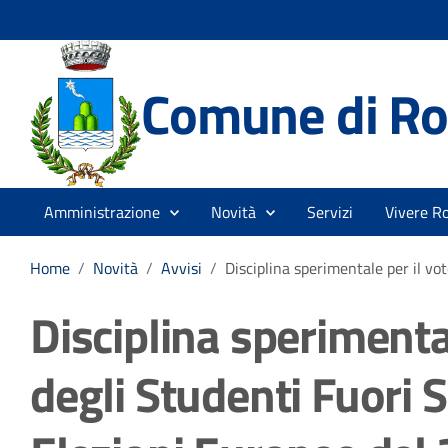
Comune di Ro
Amministrazione
Novità
Servizi
Vivere R
Home
/
Novità
/
Avvisi
/
Disciplina sperimentale per il vo
Disciplina sperimental
degli Studenti Fuori 