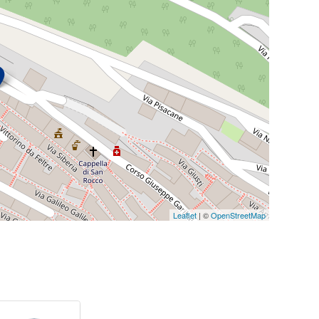
Leaflet
| ©
OpenStreetMap