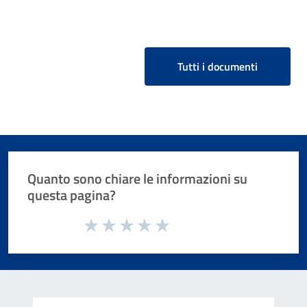
Tutti i documenti
Quanto sono chiare le informazioni su
questa pagina?
Valuta da 1 a 5 stelle la pagina
Valuta 1 stelle su 5
Valuta 2 stelle su 5
Valuta 3 stelle su 5
Valuta 4 stelle su 5
Valuta 5 stelle su 5