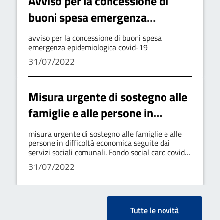
Avviso per la concessione di
buoni spesa emergenza
epidemiologica covid-19
avviso per la concessione di buoni spesa
emergenza epidemiologica covid-19
31/07/2022
Misura urgente di sostegno alle
famiglie e alle persone in
difficoltà economica seguite dai
misura urgente di sostegno alle famiglie e alle
servizi sociali comunali. Fondo
persone in difficoltà economica seguite dai
servizi sociali comunali. Fondo social card covid-
social card covid-19
19
31/07/2022
Tutte le novità