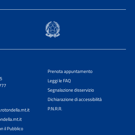
Prenota appuntamento
,5
Leggi le FAQ
777
Segnalazione disservizio
Dichiarazione di accessibilità
P.N.R.R.
otondella.mt.it
della.mt.it
n il Pubblico
Ciao 👋