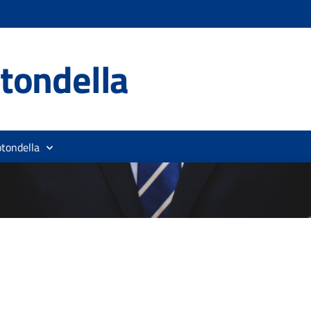
tondella
otondella