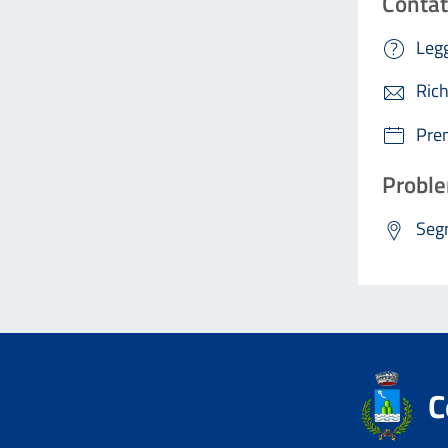
Contat
Legg
Rich
Pre
Proble
Segn
C