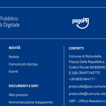
NOVITÀ
CONTATTI
Comune di Rotondella
Notizie
Piazza Della Repubblica 
Comunicati stampa
Codice fiscale 82000090
Eventi
P. IVA:
00497240770
+39 0835 844111
DOCUMENTI E DATI
protocollo@pec.comune.r
protocollo@comune.roton
Albo pretorio
URP - Ufficio Relazioni co
Amministrazione trasparente