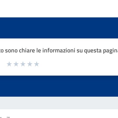
o sono chiare le informazioni su questa pagin
1 a 5 stelle la pagina
Valuta 1 stelle su 5
Valuta 2 stelle su 5
Valuta 3 stelle su 5
Valuta 4 stelle su 5
Valuta 5 stelle su 5