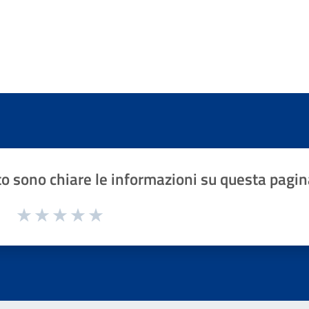
o sono chiare le informazioni su questa pagin
1 a 5 stelle la pagina
Valuta 1 stelle su 5
Valuta 2 stelle su 5
Valuta 3 stelle su 5
Valuta 4 stelle su 5
Valuta 5 stelle su 5