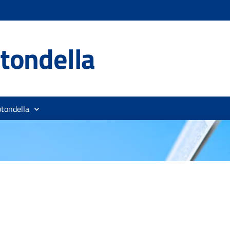
tondella
otondella