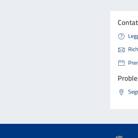
Contat
Legg
Rich
Pre
Proble
Segn