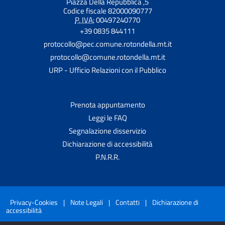
Piazza Della Repubblica ,5
Codice fiscale 82000090777
P. IVA:
00497240770
+39 0835 844111
protocollo@pec.comune.rotondella.mt.it
protocollo@comune.rotondella.mt.it
URP - Ufficio Relazioni con il Pubblico
Prenota appuntamento
Leggi le FAQ
Segnalazione disservizio
Dichiarazione di accessibilità
P.N.R.R.
Privacy-Cookies
|
Note Legali
|
Contatti
|
Dichiarazione di
accessibilità