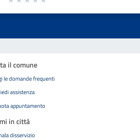
Valuta 1 stelle su 5
Valuta 2 stelle su 5
Valuta 3 stelle su 5
Valuta 4 stelle su 5
Valuta 5 stelle su 5
ta il comune
i le domande frequenti
iedi assistenza
nota appuntamento
mi in città
ala disservizio