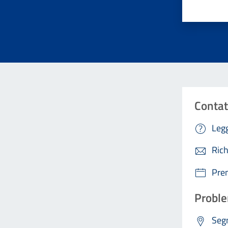
Contat
Legg
Rich
Pre
Proble
Segn