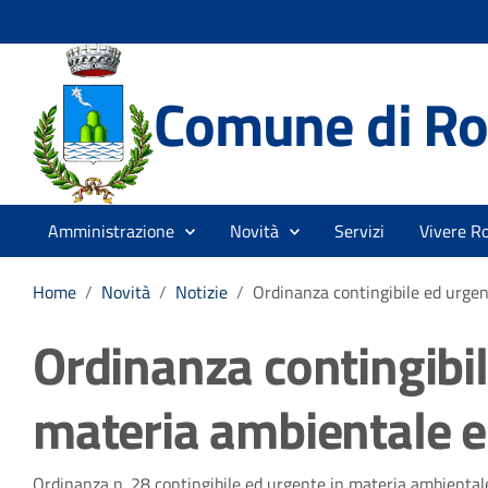
Comune di Ro
Amministrazione
Novità
Servizi
Vivere R
Home
/
Novità
/
Notizie
/
Ordinanza contingibile ed urgen
Ordinanza contingibil
materia ambientale e
Ordinanza n. 28 contingibile ed urgente in materia ambientale